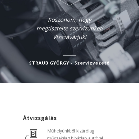
Köszönöm, hogy
megtisztelte szervizünket!
Visszavárjuk!
STRAUB GYÖRGY - Szervizvezető
Átvizsgálás
Műhelyünkből kizárólag
műszakilag hibátlan autóval