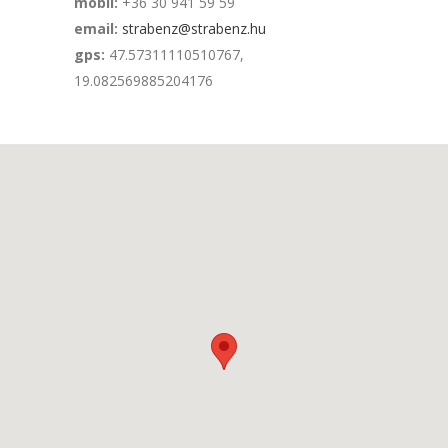
mobil:
+36 30 941 59 59
email:
strabenz@strabenz.hu
gps:
47.57311110510767,
19.082569885204176