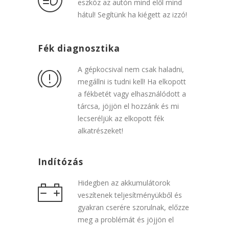
eszköz az autón mind elől mind
hátul! Segítünk ha kiégett az izzó!
Fék diagnosztika
A gépkocsival nem csak haladni,
megállni is tudni kell! Ha elkopott
a fékbetét vagy elhasználódott a
tárcsa, jöjjön el hozzánk és mi
lecseréljük az elkopott fék
alkatrészeket!
Indítózás
Hidegben az akkumulátorok
veszítenek teljesítményükből és
gyakran cserére szorulnak, előzze
meg a problémát és jöjjön el