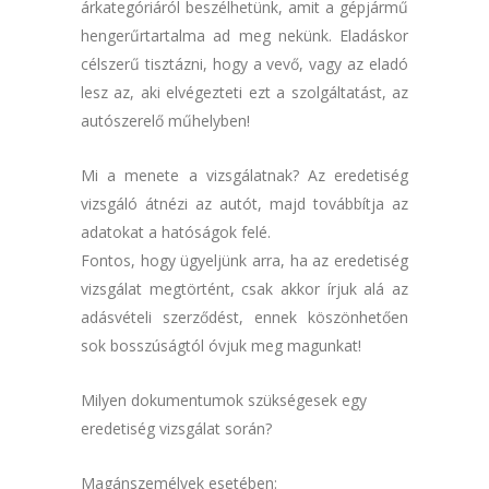
árkategóriáról beszélhetünk, amit a gépjármű
hengerűrtartalma ad meg nekünk. Eladáskor
célszerű tisztázni, hogy a vevő, vagy az eladó
lesz az, aki elvégezteti ezt a szolgáltatást, az
autószerelő műhelyben!
Mi a menete a vizsgálatnak? Az eredetiség
vizsgáló átnézi az autót, majd továbbítja az
adatokat a hatóságok felé.
Fontos, hogy ügyeljünk arra, ha az eredetiség
vizsgálat megtörtént, csak akkor írjuk alá az
adásvételi szerződést, ennek köszönhetően
sok bosszúságtól óvjuk meg magunkat!
Milyen dokumentumok szükségesek egy
eredetiség vizsgálat során?
Magánszemélyek esetében: