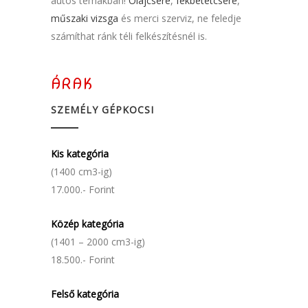
autós témákban!
Olajcsere
,
fékbetétcsere
,
műszaki vizsga
és merci szerviz, ne feledje
számíthat ránk téli felkészítésnél is.
ÁRAK
SZEMÉLY GÉPKOCSI
Kis kategória
(1400 cm3-ig)
17.000.- Forint
Közép kategória
(1401 – 2000 cm3-ig)
18.500.- Forint
Felső kategória