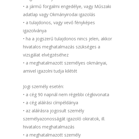
• a jármű forgalmi engedélye, vagy Műszaki
adatlap vagy Okmányirodai igazolás
• a tulajdonos, vagy vevő fényképes
igazolványa
• ha a jogszerű tulajdonos nincs jelen, akkor
hivatalos meghatalmazás szükséges a
vizsgálat elvégzéséhez
• a meghatalmazott személyes okmányai,
amivel igazolni tudja kilétét
Jogi személy esetén:
• a cég 90 napnál nem régebbi cégkivonata
• a cég aláírási címpéldánya
• az aláírásra jogosult személy
személyazonosságát igazoló okiratok, ill.
hivatalos meghatalmazás
• a meghatalmazott személy