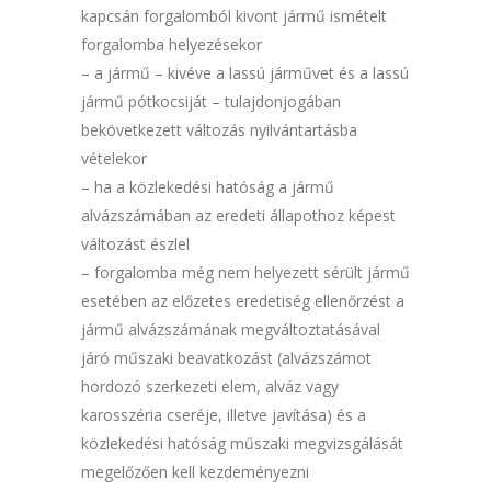
kapcsán forgalomból kivont jármű ismételt
forgalomba helyezésekor
– a jármű – kivéve a lassú járművet és a lassú
jármű pótkocsiját – tulajdonjogában
bekövetkezett változás nyilvántartásba
vételekor
– ha a közlekedési hatóság a jármű
alvázszámában az eredeti állapothoz képest
változást észlel
– forgalomba még nem helyezett sérült jármű
esetében az előzetes eredetiség ellenőrzést a
jármű alvázszámának megváltoztatásával
járó műszaki beavatkozást (alvázszámot
hordozó szerkezeti elem, alváz vagy
karosszéria cseréje, illetve javítása) és a
közlekedési hatóság műszaki megvizsgálását
megelőzően kell kezdeményezni