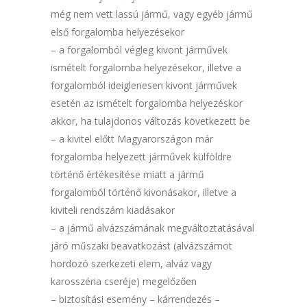
még nem vett lassú jármű, vagy egyéb jármű
első forgalomba helyezésekor
– a forgalomból végleg kivont járművek
ismételt forgalomba helyezésekor, illetve a
forgalomból ideiglenesen kivont járművek
esetén az ismételt forgalomba helyezéskor
akkor, ha tulajdonos változás következett be
– a kivitel előtt Magyarországon már
forgalomba helyezett járművek külföldre
történő értékesítése miatt a jármű
forgalomból történő kivonásakor, illetve a
kiviteli rendszám kiadásakor
– a jármű alvázszámának megváltoztatásával
járó műszaki beavatkozást (alvázszámot
hordozó szerkezeti elem, alváz vagy
karosszéria cseréje) megelőzően
– biztosítási esemény – kárrendezés –