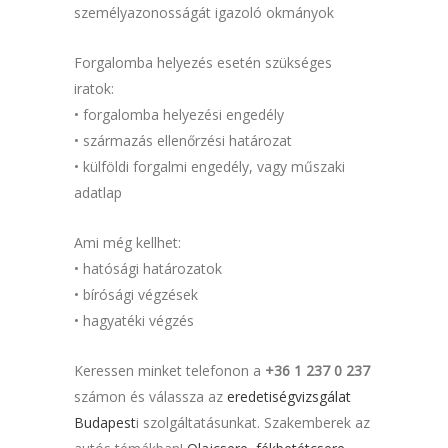
személyazonosságát igazoló okmányok
Forgalomba helyezés esetén szükséges
iratok:
• forgalomba helyezési engedély
• származás ellenőrzési határozat
• külföldi forgalmi engedély, vagy műszaki
adatlap
Ami még kellhet:
• hatósági határozatok
• bírósági végzések
• hagyatéki végzés
Keressen minket telefonon a
+36 1 237 0 237
számon és válassza az
eredetiségvizsgálat
Budapest
i szolgáltatásunkat. Szakemberek az