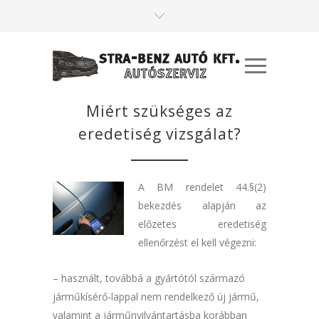
Miért szükséges az
eredetiség vizsgálat?
A BM rendelet 44.§(2)
bekezdés alapján az
előzetes eredetiség
ellenőrzést el kell végezni:
– használt, továbbá a gyártótól származó
járműkísérő-lappal nem rendelkező új jármű,
valamint a járműnyilvántartásba korábban